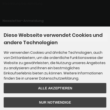
Barzahlung bei Abholung
Newsletter-Anmeldung
E-Mail-Adresse:
Diese Webseite verwendet Cookies und
andere Technologien
Der Newsletter kann jederzeit hier oder in Ihrem Kundenkonto abbestellt werden.
Wir verwenden Cookies und ähnliche Technologien, auch
von Drittanbietern, um die ordentliche Funktionsweise der
Kontakt
Website zu gewährleisten, die Nutzung unseres Angebotes
zu analysieren und Ihnen ein bestmögliches
Crossbow Action World UG (haftungsbeschränkt)
Einkaufserlebnis bieten zu können. Weitere Informationen
An der Alten Post 3
finden Sie in unserer Datenschutzerklärung.
D-04205 Leipzig
ALLE AKZEPTIEREN
Telefon: 03 41 - 39 29 54 79
E-Mail:
crossbow-action-world(@)gmx.de
NUR NOTWENDIGE