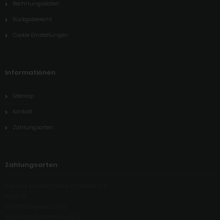
Rechnungsdaten
Rückgaberecht
Cookie Einstellungen
Informationen
Sitemap
Kontakt
Zahlungsarten
Zahlungsarten
Bei uns können Sie bezahlen mit:
PayPal
Sofortüberweisung
Vorkasse/Überweisung