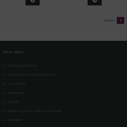
Seiten:
1
Mehr über...
Zahlung & Versand
Privatsphäre und Datenschutz
Unsere AGB
Impressum
Kontakt
Widerrufsrecht & Widerrufsformular
Lieferzeit