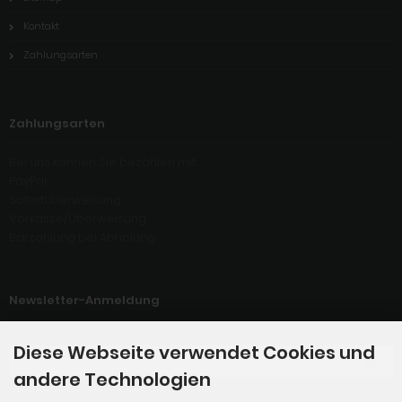
Kontakt
Zahlungsarten
Zahlungsarten
Bei uns können Sie bezahlen mit:
PayPal
Sofortüberweisung
Vorkasse/Überweisung
Barzahlung bei Abholung
Newsletter-Anmeldung
E-Mail-Adresse:
Diese Webseite verwendet Cookies und
andere Technologien
Der Newsletter kann jederzeit hier oder in Ihrem Kundenkonto abbestellt werden.