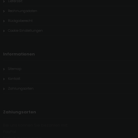
Lieferzeit
Rechnungsdaten
Rückgaberecht
Cookie Einstellungen
Informationen
Sitemap
Kontakt
Zahlungsarten
Zahlungsarten
Bei uns können Sie bezahlen mit:
PayPal