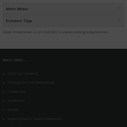
Mehr Bilder
Kunden-Tipp
Diesen Artikel haben wir am 10.03.2022 in unseren Katalog aufgenommen.
Mehr über...
Zahlung & Versand
Privatsphäre und Datenschutz
Unsere AGB
Impressum
Kontakt
Widerrufsrecht & Widerrufsformular