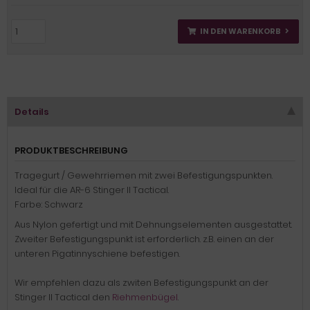
IN DEN WARENKORB
Details
PRODUKTBESCHREIBUNG
Tragegurt / Gewehrriemen mit zwei Befestigungspunkten.
Ideal für die AR-6 Stinger II Tactical.
Farbe: Schwarz
Aus Nylon gefertigt und mit Dehnungselementen ausgestattet.
Zweiter Befestigungspunkt ist erforderlich. z.B. einen an der
unteren Pigatinnyschiene befestigen.
Wir empfehlen dazu als zwiten Befestigungspunkt an der
Stinger II Tactical den
Riehmenbügel
.