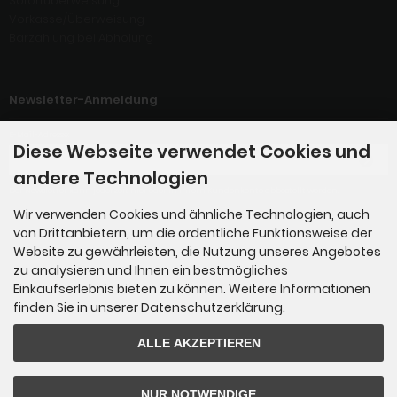
Sofortüberweisung
Vorkasse/Überweisung
Barzahlung bei Abholung
Newsletter-Anmeldung
E-Mail-Adresse:
Diese Webseite verwendet Cookies und
andere Technologien
Der Newsletter kann jederzeit hier oder in Ihrem Kundenkonto abbestellt werden.
Wir verwenden Cookies und ähnliche Technologien, auch
Kontakt
von Drittanbietern, um die ordentliche Funktionsweise der
Website zu gewährleisten, die Nutzung unseres Angebotes
zu analysieren und Ihnen ein bestmögliches
Crossbow Action World UG (haftungsbeschränkt)
Einkaufserlebnis bieten zu können. Weitere Informationen
An der Alten Post 3
finden Sie in unserer Datenschutzerklärung.
D-04205 Leipzig
ALLE AKZEPTIEREN
Telefon: 03 41 - 39 29 54 79
E-Mail:
crossbow-action-world(@)gmx.de
NUR NOTWENDIGE