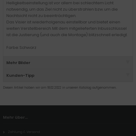
Helligkeitseinstellung ist vor allem bei schlechtem Licht
notwendig, um das Ziel nicht zu überstrahlen bzw. um die
Nachtsicht nicht zu beeinträchtigen.
Das Visier ist wiederholgenau einstellbar und bietet einen
weiten Verstellbereich. Mit dem mitgelieferten Inbusschlüssel
ist die Justierung (und auch die Montage) blitzschnell erledigt.
Farbe: Schwarz
Mehr Bilder
Kunden-Tipp
Diesen Artikel haben wir am 18.02.2022 in unseren Katalog aufgenommen.
Mehr über...
Zahlung & Versand