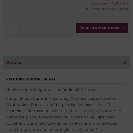
Sie sparen 27% / 13,21 EUR
inkl. 19 % MwSt. zzgl.
Versandkosten
IN DEN WARENKORB
Details
PRODUKTBESCHREIBUNG
Hochwertiges Rotpunktvisier für die AR-6 Stinger.
Komplett aus Aluminium gefertigt. Wechselbares Absehen
(Wahlweise: „Fadenkreuz“ für präzise Schüsse, „Kreis“ für
schnelle Zielerfassung oder ein „Punkt“, um wenig vom Ziel zu
verdecken) sowie wechselbare Farbe und Helligkeit des
Absehens. Durch die Auswahl aus Rot oder Grün hast du je
nach Umgebung den bestmöglichen Kontrast. Die